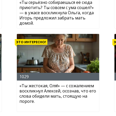
«Ты серьёзно собираешься её сюда
приютить? Ты совсем с ума сошел?»
— в ужасе воскликнула Ольга, когда
Игорь предложил забрать мать
домой.
ЭТО ИНТЕРЕСНО!
Э
1029
«Ты жестокая, Оля!» — с сожалением
воскликнул Алексей, осознав, что его
слова обидели мать, стоящую на
пороге.