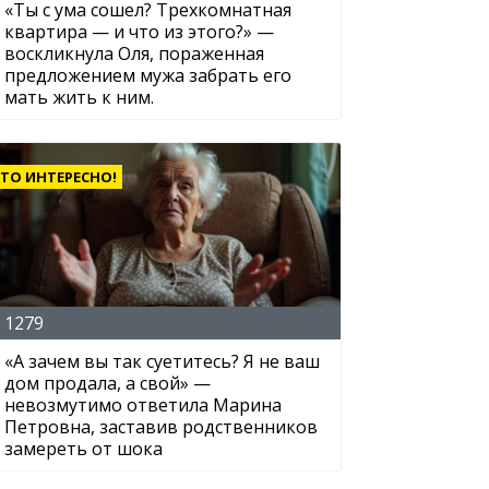
«Ты с ума сошел? Трехкомнатная
квартира — и что из этого?» —
воскликнула Оля, пораженная
предложением мужа забрать его
мать жить к ним.
ТО ИНТЕРЕСНО!
1279
«А зачем вы так суетитесь? Я не ваш
дом продала, а свой» —
невозмутимо ответила Марина
Петровна, заставив родственников
замереть от шока