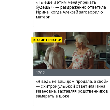
«Ты ещё и этим меня упрекать
будешь?» — раздражённо ответила
Ирина, когда Алексей заговорил о
матери
ЭТО ИНТЕРЕСНО!
1202
«Я ведь не ваш дом продала, а свой»
— с хитрой улыбкой ответила Нина
Ивановна, заставляя родственников
замереть в шоке