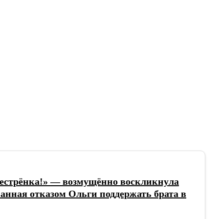
сестрёнка!» — возмущённо воскликнула
ванная отказом Ольги поддержать брата в