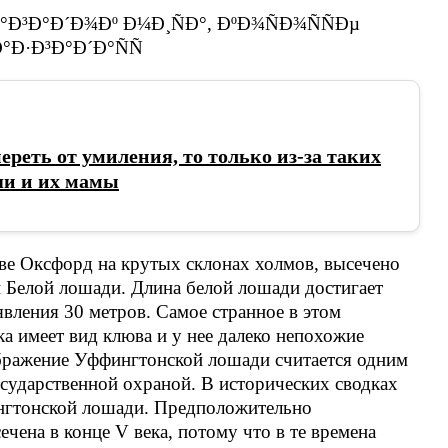
ереть от умиления, то только из-за таких
ши и их мамы
ве Оксфорд на крутых склонах холмов, высечено
Белой лошади. Длина белой лошади достигает
явления 30 метров. Самое странное в этом
а имеет вид клюва и у нее далеко непохожие
бражение Уффингтонской лошади считается одним
осударственной охраной. В исторических сводках
ингтонской лошади. Предположительно
чена в конце V века, потому что в те времена