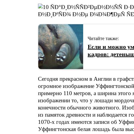
Читайте также:
Если и можно ум
кадров: детены
Сегодня прекрасном в Англии в графст
огромное изображение Уффингтонской 
примерно 110 метров, а ширина этого 
изображении то, что у лошади мордочк
конечности обычного животного. Изо
из памяток древности и наблюдается г
1070-х годах имеются записи об Уфф
Уффингтонская белая лошадь была высе