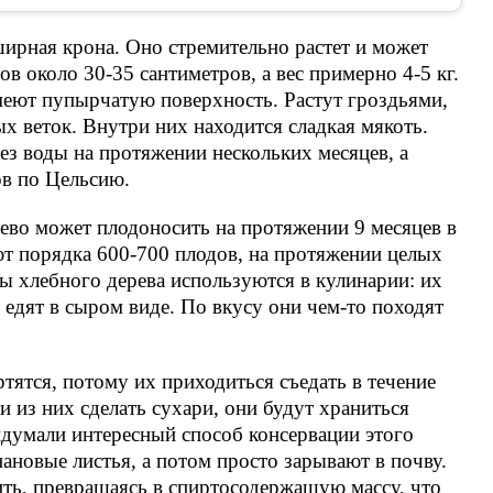
ширная крона. Оно стремительно растет и может
в около 30-35 сантиметров, а вес примерно 4-5 кг.
меют пупырчатую поверхность. Растут гроздьями,
ных веток. Внутри них находится сладкая мякоть.
ез воды на протяжении нескольких месяцев, а
ов по Цельсию.
рево может плодоносить на протяжении 9 месяцев в
ют порядка 600-700 плодов, на протяжении целых
ды хлебного дерева используются в кулинарии: их
 едят в сыром виде. По вкусу они чем-то походят
тятся, потому их приходиться съедать в течение
 из них сделать сухари, они будут храниться
думали интересный способ консервации этого
ановые листья, а потом просто зарывают в почву.
ть, превращаясь в спиртосодержащую массу, что