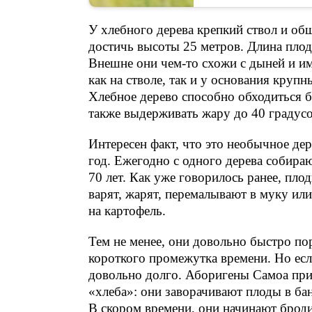
У хлебного дерева крепкий ствол и об
достичь высоты 25 метров. Длина плодо
Внешне они чем-то схожи с дыней и и
как на стволе, так и у основания круп
Хлебное дерево способно обходиться б
также выдерживать жару до 40 градус
Интересен факт, что это необычное де
год. Ежегодно с одного дерева собира
70 лет. Как уже говорилось ранее, пло
варят, жарят, перемалывают в муку или
на картофель.
Тем не менее, они довольно быстро пор
короткого промежутка времени. Но если
довольно долго. Аборигены Самоа при
«хлеба»: они заворачивают плоды в бан
В скором времени, они начинают броди