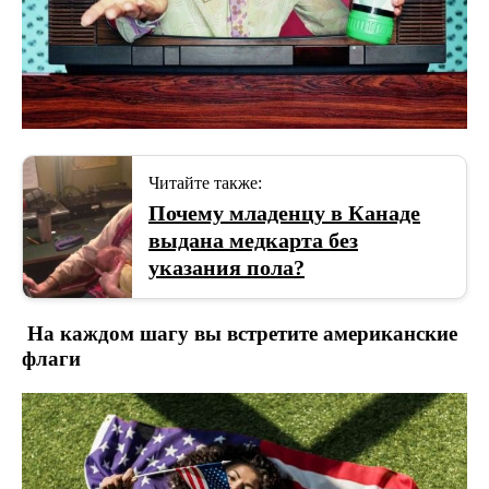
Читайте также:
Почему младенцу в Канаде
выдана медкарта без
указания пола?
На каждом шагу вы встретите американские
флаги