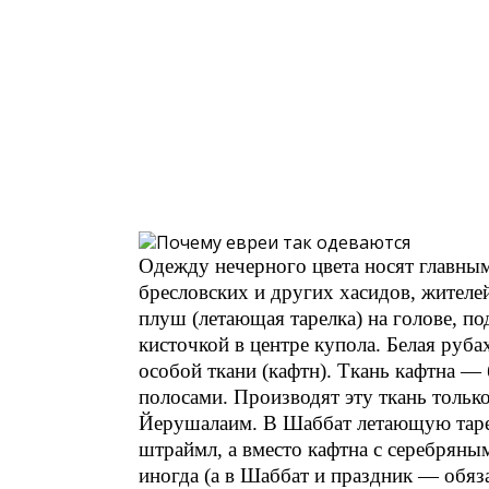
Одежду нечерного цвета носят главным
бресловских и других хасидов, жителе
плуш (летающая тарелка) на голове, по
кисточкой в центре купола. Белая рубах
особой ткани (кафтн). Ткань кафтна —
полосами. Производят эту ткань тольк
Йерушалаим. В Шаббат летающую таре
штраймл, а вместо кафтна с серебряны
иногда (а в Шаббат и праздник — обяза