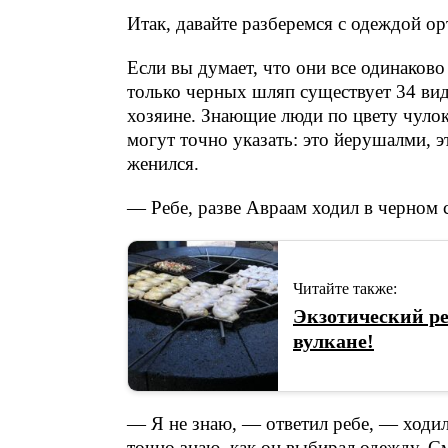
Итак, давайте разберемся с одеждой ор
Если вы думает, что они все одинаково
только черных шляп существует 34 ви
хозяине. Знающие люди по цвету чулок
могут точно указать: это йерушалми, эт
женился.
— Ребе, разве Авраам ходил в черном 
Читайте также:
Экзотический ре
вулкане!
— Я не знаю, — ответил ребе, — ходил
точно знаю, как он выбирал одежду. См