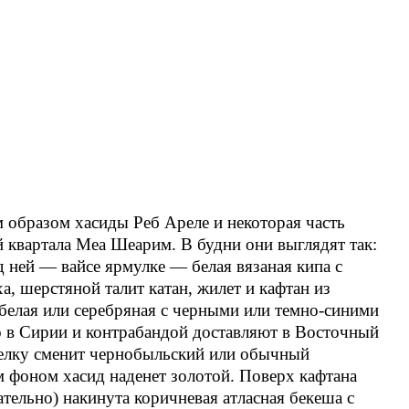
 образом хасиды Реб Ареле и некоторая часть
й квартала Меа Шеарим. В будни они выглядят так:
д ней — вайсе ярмулке — белая вязаная кипа с
а, шерстяной талит кaтaн, жилет и кафтан из
 белая или серебряная с черными или темно-синими
о в Сирии и контрабандой доставляют в Восточный
лку сменит чернобыльский или обычный
м фоном хасид наденет золотой. Поверх кафтана
тельно) накинута коричневая атласная бекеша с