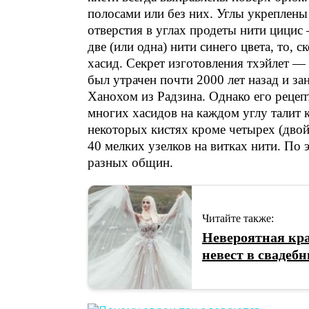
полосами или без них. Углы укреплены
отверстия в углах продеты нити цицис 
две (или одна) нити синего цвета, то, 
хасид. Секрет изготовления тхэйлет —
был утрачен почти 2000 лет назад и з
Ханохом из Радзина. Однако его рецеп
многих хасидов на каждом углу талит кa
некоторых кистях кроме четырех (двой
40 мелких узелков на витках нити. По
разных общин.
Читайте также:
Невероятная кра
невест в свадеб