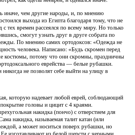
ь иначе, чем другие народы, и, по мнению
стоился выхода из Египта благодаря тому, что не
 с тех времен рассеялся по всему миру. Но только
ившись, смогут узнать друг в друге собрата по
дежды. По мнению самих ортодоксов: «Одежда не
щность человека. Написано: «Будь скромен перед
 костюмы, потому что они скромны, праздничны
ортодоксального еврейства — белые рубашки.
никогда не позволят себе выйти на улицу в
кая, которую надевает любой еврей, соблюдающий
 покрытие головы и цицит с 4 краями.
рехугольная накидка (пончо) с отверстием для
ама накидка, называемая талит кaтaн (или
деждой, а может носиться поверх рубашки, но
 Ее изготавливают из белой шерсти с черными