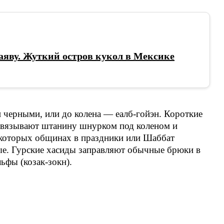
яву. Жуткий остров кукол в Мексике
черными, или до колена — еалб-гойэн. Короткие
завязывают штанину шнурком под коленом и
екоторых общинах в праздники или Шаббат
ые. Гурские хасиды заправляют обычные брюки в
ьфы (козак-зокн).