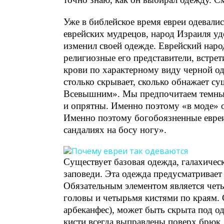
Уже в библейское время евреи одевалис
еврейских мудрецов, народ Израиля удо
изменил своей одежде. Еврейский народ
религиозные его представители, встрет
крови по характерному виду черной о
столько скрывает, сколько обнажает су
Всевышним». Мы предпочитаем темные
и опрятны. Именно поэтому «в моде» 
Именно поэтому богобоязненные евреи 
сандалиях на босу ногу».
Существует базовая одежда, галахичес
заповеди. Эта одежда предусматривает
Обязательным элементом является четы
головы и четырьмя кистями по краям. С
арбеканфес), может быть скрыта под о
кисти всегда выправлены поверх брюк.