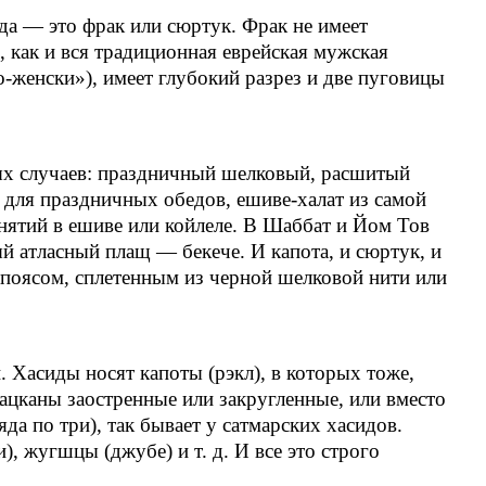
да — это фрак или сюртук. Фрак не имеет
о, как и вся традиционная еврейская мужская
о-женски»), имеет глубокий разрез и две пуговицы
бых случаев: праздничный шелковый, расшитый
 для праздничных обедов, ешиве-халат из самой
нятий в ешиве или койлеле. В Шаббат и Йом Тов
 атласный плащ — бекече. И капота, и сюртук, и
 поясом, сплетенным из черной шелковой нити или
. Хасиды носят капоты (рэкл), в которых тоже,
лацканы заостренные или закругленные, или вместо
а по три), так бывает у сатмарских хасидов.
), жугшцы (джубе) и т. д. И все это строго