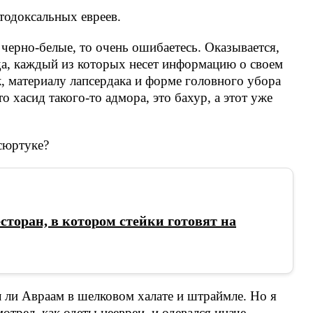
тодоксальных евреев.
 черно-белые, то очень ошибаетесь. Оказывается,
да, каждый из которых несет информацию о своем
, материалу лапсердака и форме головного убора
о хасид такого-то адмора, это бахур, а этот уже
сюртуке?
сторан, в котором стейки готовят на
 ли Авраам в шелковом халате и штраймле. Но я
отрел, как одеты неевреи, и одевался иначе.