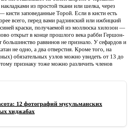
 накладками из простой ткани или шелка, через
— кисти заповеданные Торой. Если в кисти есть
скорее всего, перед вами радзинский или ижбицкий
 синей краски, получаемой из моллюска хилозон —
аново открыт в конце прошлого века рабби Гершон-
т большинство раввинов не признало. У сефардов и
тaн не одно, а два отверстия. Кроме того, на
ных) обязательных узлов можно увидеть от 13 до
 этому признаку тоже можно различить членов
сота: 12 фотографий мусульманских
ных хиджабах