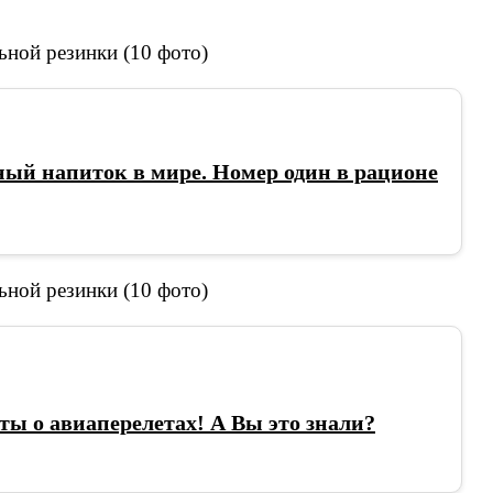
ый напиток в мире. Номер один в рационе
ы о авиаперелетах! А Вы это знали?