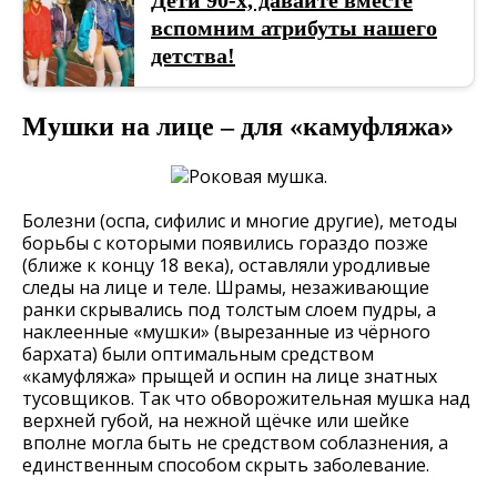
Дети 90-х, давайте вместе
вспомним атрибуты нашего
детства!
Мушки на лице – для «камуфляжа»
Болезни (оспа, сифилис и многие другие), методы
борьбы с которыми появились гораздо позже
(ближе к концу 18 века), оставляли уродливые
следы на лице и теле. Шрамы, незаживающие
ранки скрывались под толстым слоем пудры, а
наклеенные «мушки» (вырезанные из чёрного
бархата) были оптимальным средством
«камуфляжа» прыщей и оспин на лице знатных
тусовщиков. Так что обворожительная мушка над
верхней губой, на нежной щёчке или шейке
вполне могла быть не средством соблазнения, а
единственным способом скрыть заболевание.