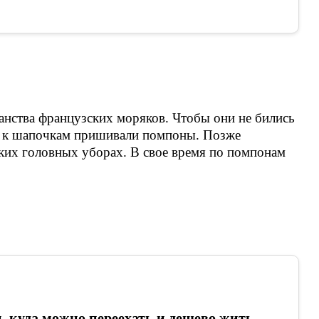
анства французских моряков. Чтобы они не бились
х, к шапочкам пришивали помпоны. Позже
ских головных уборах. В свое время по помпонам
н, куда можно переехать и дешево жить