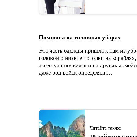
Помпоны на головных уборах
Эта часть одежды пришла к нам из убр
головой о низкие потолки на корабля
аксессуар появился и на других армей
даже род войск определяли…
Читайте также:
10 райских стра