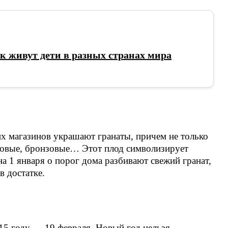
ак живут дети в разных странах мира
х магазинов украшают гранаты, причем не только
ссовые, бронзовые… Этот плод символизирует
а 1 января о порог дома разбивают свежий гранат,
в достатке.
15 году — 19 февраля. Новый год нельзя