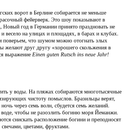
гских ворот в Берлине собирается не меньше
красочный фейерверк. Это шоу показывают в
, Новый год в Германии принято праздновать не
и весело на улицах и площадях, в барах и клубах.
им поверьем, что шумом можно отогнать злых
цы желают друг другу «хорошего скольжения в
тся выражение
Einen guten Rutsch ins neue Jahr!
тить у воды. На пляжах собираются многотысячные
изирующих чистоту помыслов. Бразильцы верят,
ночь через семь волн, сбудется семь желаний.
 воде, чтобы не разозлить богиню моря Йеманжи.
аются снискать расположение богини и преподносят
 свечами, цветами, фруктами.