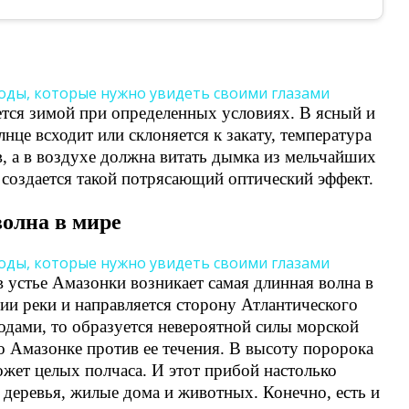
ется зимой при определенных условиях. В ясный и
лнце всходит или склоняется к закату, температура
, а в воздухе должна витать дымка из мельчайших
х создается такой потрясающий оптический эффект.
олна в мире
в устье Амазонки возникает самая длинная волна в
нии реки и направляется сторону Атлантического
 водами, то образуется невероятной силы морской
о Амазонке против ее течения. В высоту поророка
ожет целых полчаса. И этот прибой настолько
 деревья, жилые дома и животных. Конечно, есть и