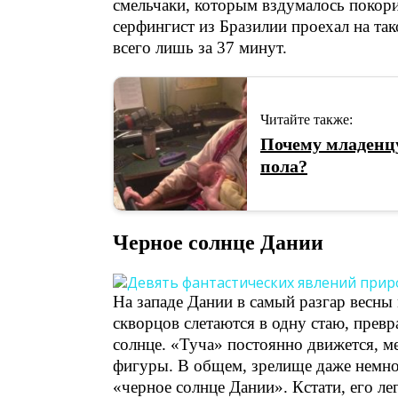
смельчаки, которым вздумалось покор
серфингист из Бразилии проехал на так
всего лишь за 37 минут.
Читайте также:
Почему младенцу
пола?
Черное солнце Дании
На западе Дании в самый разгар весны
скворцов слетаются в одну стаю, прев
солнце. «Туча» постоянно движется, м
фигуры. В общем, зрелище даже немног
«черное солнце Дании». Кстати, его ле