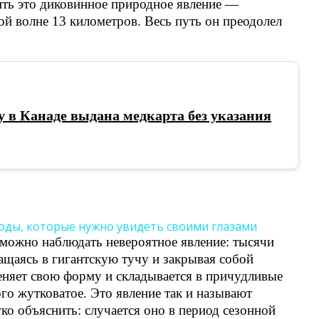
ить это диковинное природное явление —
ой волне 13 километров. Весь путь он преодолел
 в Канаде выдана медкарта без указания
 можно наблюдать невероятное явление: тысячи
ращаясь в гигантскую тучу и закрывая собой
еняет свою форму и складывается в причудливые
о жутковатое. Это явление так и называют
гко объяснить: случается оно в период сезонной