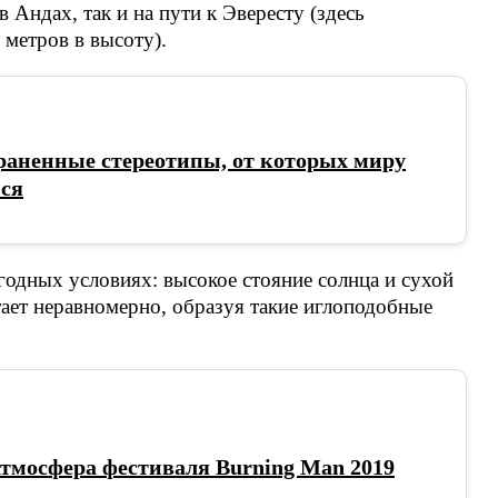
 Андах, так и на пути к Эвересту (здесь
метров в высоту).
раненные стереотипы, от которых миру
ься
одных условиях: высокое стояние солнца и сухой
тает неравномерно, образуя такие иглоподобные
тмосфера фестиваля Burning Man 2019