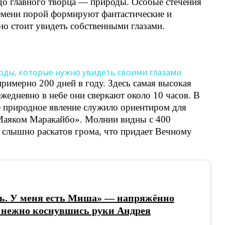
 до главного творца — природы. Особые стечения
ремени порой формируют фантастические и
о стоит увидеть собственными глазами.
имерно 200 дней в году. Здесь самая высокая
ежедневно в небе они сверкают около 10 часов. В
е природное явление служило ориентиром для
 «Маяком Маракайбо». Молнии видны с 400
е слышно раскатов грома, что придает Вечному
ть. У меня есть Миша» — напряжённо
, нежно коснувшись руки Андрея