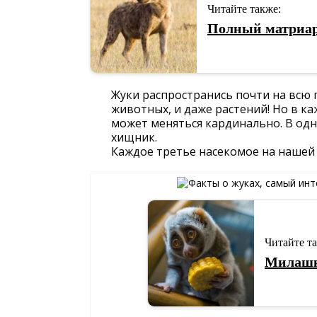
Читайте также:
Полный матриар
Жуки распространись почти на всю п
животных, и даже растений! Но в к
может меняться кардинально. В одн
хищник.
Каждое третье насекомое на нашей 
Читайте т
Милашк