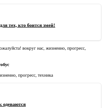
ля тех, кто боится змей!
тобус
к одеваются