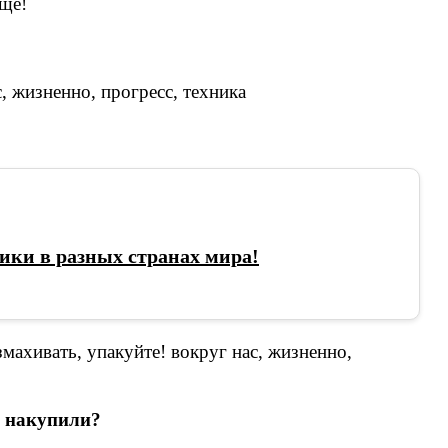
още!
ики в разных странах мира!
е накупили?