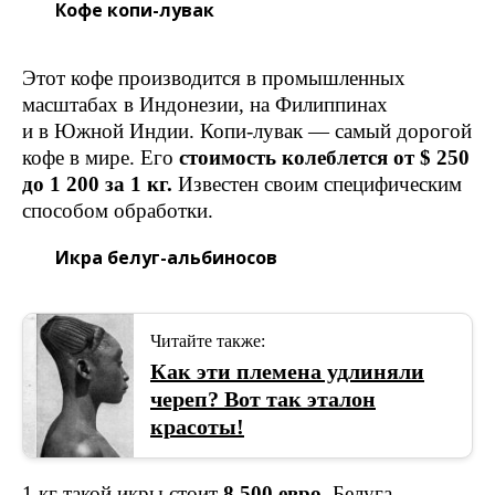
Кофе копи-лувак
Этот кофе производится в промышленных
масштабах в Индонезии, на Филиппинах
и в Южной Индии. Копи-лувак — самый дорогой
кофе в мире. Его
стоимость колеблется от $ 250
до 1 200 за 1 кг.
Известен своим специфическим
способом обработки.
Икра белуг-альбиносов
Читайте также:
Как эти племена удлиняли
череп? Вот так эталон
красоты!
1 кг такой икры стоит
8 500 евро
. Белуга-