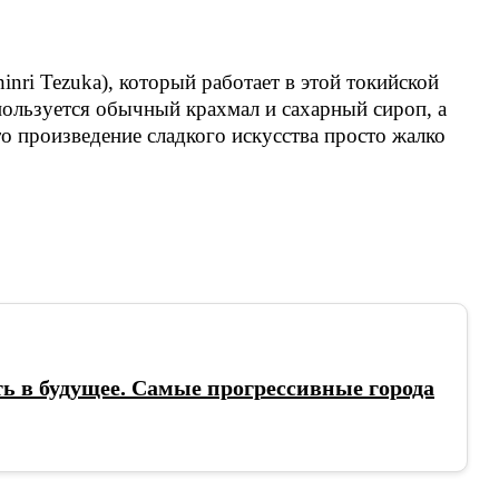
nri Tezuka), который работает в этой токийской
пользуется обычный крахмал и сахарный сироп, а
то произведение сладкого искусства просто жалко
ь в будущее. Самые прогрессивные города