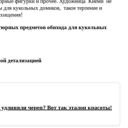
юрные фигурки и прочее. Художница Киёми не
ы для кукольных домиков, такое терпение и
схищения!
тюрных предметов обихода для кукольных
ной детализацией
 удлиняли череп? Вот так эталон красоты!