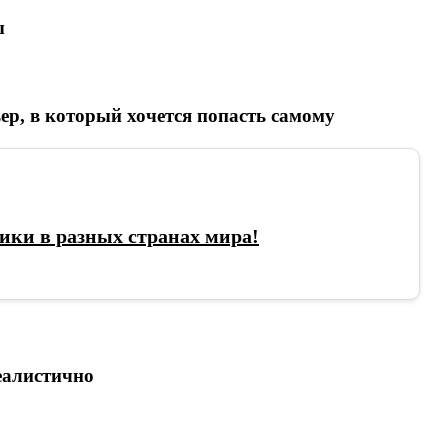
ы
р, в который хочется попасть самому
ики в разных странах мира!
еалистично