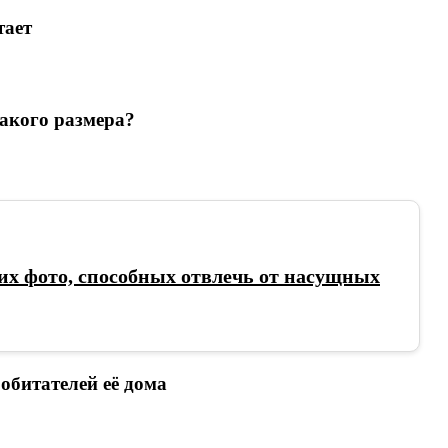
тает
акого размера?
х фото, способных отвлечь от насущных
обитателей её дома