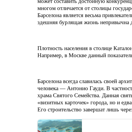
может составить достойную конкуренц
многом отличается от столицы государ
Барселона является весьма привлекател
здешняя бурлящая жизнь непривычна д
Плотность населения в столице Каталон
Например, в Москве данный показатель
Барселона всегда славилась своей архи
человека — Антонио Гауди. В частност
храма Святого Семейства. Данная святы
«визитных карточек» города, но и едв
Его строительство завершат лишь через