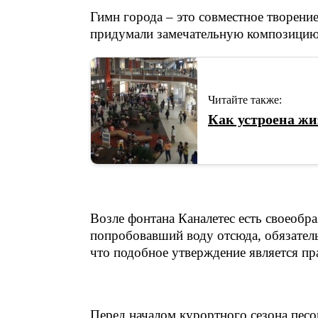
Гимн города – это совместное творен
придумали замечательную композицию
Читайте также:
Как устроена жи
Возле фонтана Каналетес есть своеобр
попробовавший воду отсюда, обязатель
что подобное утверждение является п
Перед началом курортного сезона песо