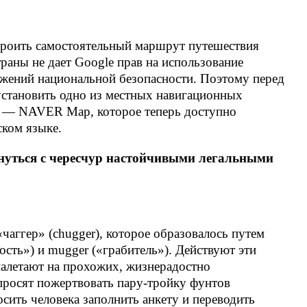
троить самостоятельный маршрут путешествия
раны не дает Google прав на использование
ажений национальной безопасности. Поэтому перед
становить одно из местных навигационных
х — NAVER Map, которое теперь доступно
ском языке.
нуться с чересчур настойчивыми легальными
чаггер» (chugger), которое образовалось путем
ность») и mugger («грабитель»). Действуют эти
налетают на прохожих, жизнерадостно
 просят пожертвовать пару-тройку фунтов
сить человека заполнить анкету и переводить