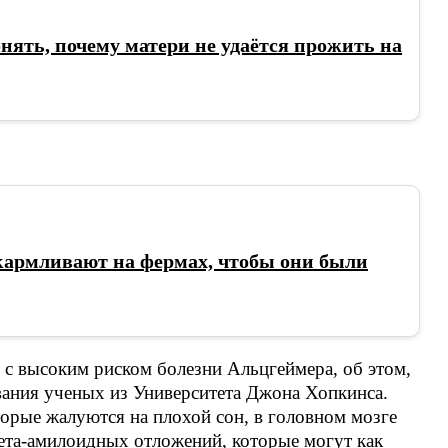
онять, почему матери не удаётся прожить на
кармливают на фермах, чтобы они были
 с высоким риском болезни Альцгеймера, об этом,
вания ученых из Университета Джона Хопкинса.
торые жалуются на плохой сон, в головном мозге
ета-амилоидных отложений, которые могут как