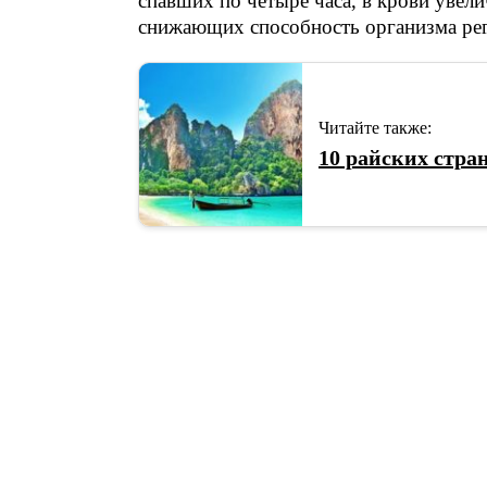
спавших по четыре часа, в крови увел
снижающих способность организма рег
Читайте также:
10 райских стра