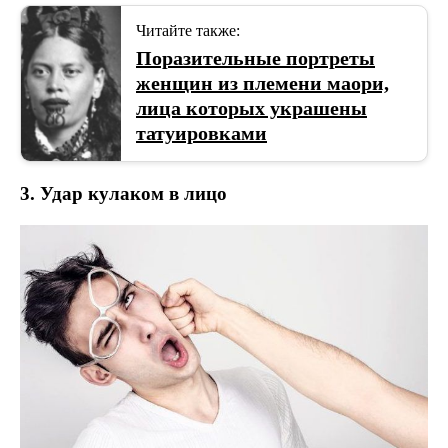
Читайте также:
Поразительные портреты
женщин из племени маори,
лица которых украшены
татуировками
3. Удар кулаком в лицо