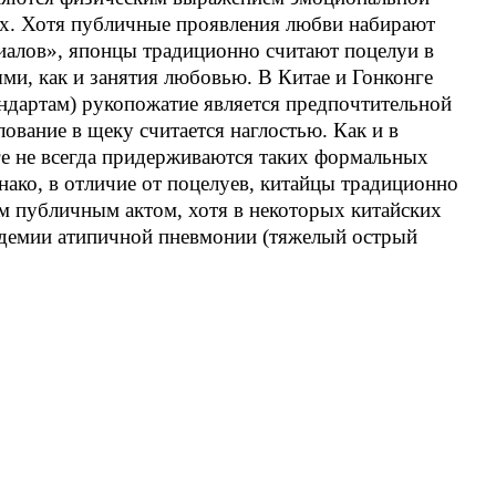
нах. Хотя публичные проявления любви набирают
иалов», японцы традиционно считают поцелуи в
и, как и занятия любовью. В Китае и Гонконге
андартам) рукопожатие является предпочтительной
лование в щеку считается наглостью. Как и в
ге не всегда придерживаются таких формальных
нако, в отличие от поцелуев, китайцы традиционно
м публичным актом, хотя в некоторых китайских
идемии атипичной пневмонии (тяжелый острый