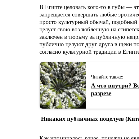
В Египте целовать кого-то в губы — э
запрещается совершать любые эротичес
просто культурный обычай, подобный з
целует свою возлюбленную на египетс
заключен в тюрьму за публичную непри
публично целуют друг друга в щеки по
согласно культурной традиции в Египте
Читайте также:
А что внутри? В
разрезе
Никаких публичных поцелуев (Кита
Как упоминалось ранее, поцелуи не я