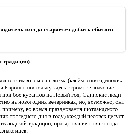
водитель всегда старается добить сбитого
 традиция)
ляется символом синглизма (клеймления одиноких
и Европы, поскольку здесь огромное значение
я при бое курантов на Новый год. Одинокие люди
ртно на новогодних вечеринках, но, возможно, они
 К примеру, во время празднования шотландского
ник последнего дня в году) каждый человек целует
шотландской традиции, празднование нового года
езнакомцев.