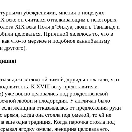
льтурными убеждениями, мнения о поцелуях
IX веке он считался отталкивающим в некоторых
полога XIX века Поля д’Энжуа, люди в Таиланде и
юбили целоваться. Причиной являлось то, что в
 как что-то мерзкое и подобное каннибализму
и другого).
диция)
ться даже холодной зимой, друиды полагали, что
лодовитость. К XVIII веку представители
ги) уже вовсю целовались под рождественской
вечной любви и плодородия. У англичан было
 если женщина отказывалась от предложения руки
о время, когда она стояла под омелой, то ей не
а еще одна традиция. Когда парочка стояла под
 срывал ягодку омелы, женщина целовала его.