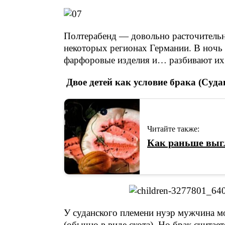
Полтерабенд — довольно расточительна
некоторых регионах Германии. В ночь 
фарфоровые изделия и… разбивают их
Двое детей как условие брака (Судан
Читайте также:
Как раньше выг
У суданского племени нуэр мужчина мо
(обычно в виде скота). Но брак считае