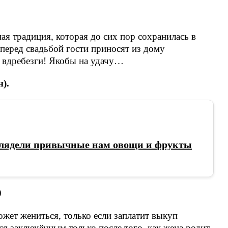
я традиция, которая до сих пор сохранилась в
перед свадьбой гости приносят из дому
 вдребезги! Якобы на удачу…
).
лядели привычные нам овощи и фрукты
жет жениться, только если заплатит выкуп
тся заключённым только после того, как жена родит