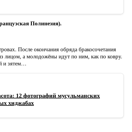
ранцузская Полинезия).
тровах. После окончания обряда бракосочетания
з лицом, а молодожёны идут по ним, как по ковру.
й и зятем…
сота: 12 фотографий мусульманских
ных хиджабах