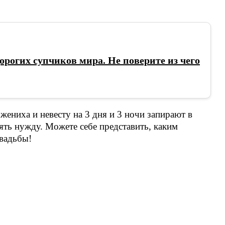
орогих супчиков мира. Не поверите из чего
жениха и невесту на 3 дня и 3 ночи запирают в
ять нужду. Можете себе представить, каким
свадьбы!