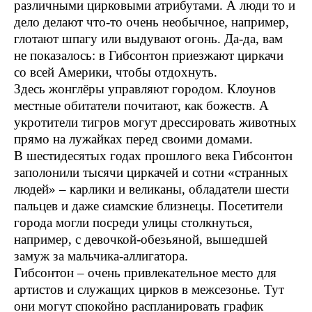
различными цирковыми атрибутами. А люди то и
дело делают что-то очень необычное, например,
глотают шпагу или выдувают огонь. Да-да, вам
не показалось: в Гибсонтон приезжают циркачи
со всей Америки, чтобы отдохнуть.
Здесь жонглёры управляют городом. Клоунов
местные обитатели почитают, как божеств. А
укротители тигров могут дрессировать животных
прямо на лужайках перед своими домами.
В шестидесятых годах прошлого века Гибсонтон
заполонили тысячи циркачей и сотни «странных
людей» – карлики и великаны, обладатели шести
пальцев и даже сиамские близнецы. Посетители
города могли посреди улицы столкнуться,
например, с девочкой-обезьяной, вышедшей
замуж за мальчика-аллигатора.
Гибсонтон – очень привлекательное место для
артистов и служащих цирков в межсезонье. Тут
они могут спокойно распланировать график