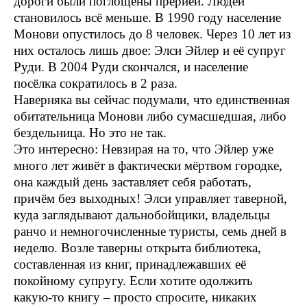
дороги были поглощены прерией. Людей
становилось всё меньше. В 1990 году население
Монови опустилось до 8 человек. Через 10 лет из
них осталось лишь двое: Элси Эйлер и её супруг
Руди. В 2004 Руди скончался, и население
посёлка сократилось в 2 раза.
Наверняка вы сейчас подумали, что единственная
обитательница Монови либо сумасшедшая, либо
бездельница. Но это не так.
Это интересно: Невзирая на то, что Эйлер уже
много лет живёт в фактически мёртвом городке,
она каждый день заставляет себя работать,
причём без выходных! Элси управляет таверной,
куда заглядывают дальнобойщики, владельцы
ранчо и немногочисленные туристы, семь дней в
неделю. Возле таверны открыта библиотека,
составленная из книг, принадлежавших её
покойному супругу. Если хотите одолжить
какую-то книгу – просто спросите, никаких