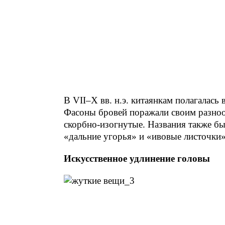
В VII–X вв. н.э. китаянкам полагалась
Фасоны бровей поражали своим разноо
скорбно-изогнутые. Названия также б
«дальние угорья» и «ивовые листочки»
Искусственное удлинение головы