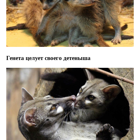
Генета целует своего детеныша