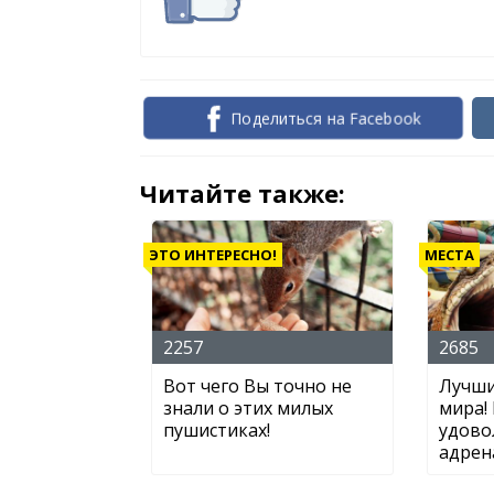
Поделиться на Facebook
Читайте также:
ЭТО ИНТЕРЕСНО!
МЕСТА
2257
2685
Вот чего Вы точно не
Лучши
знали о этих милых
мира!
пушистиках!
удово
адрен