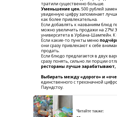
тратили существенно больше.
Уменьшение цен.
500 рублей замен
увиденную цифру запоминает лучше 
как более привлекательна.
Если добавлять к названиям блюд п
можно увеличить продажи на 27%! 
университета в Урбана-Шампейн. К п
Если какие-то пункты меню
подчёр
они сразу привлекают к себе вниман
продать.
Если блюдо предлагается в двух ва
сразу понять, сильно ли порции отл
рестораны лучше зарабатывают, 
Выбирать между «дорого» и «оче
единственного с трехзначной цифро
Паундстоу.
Читайте также: