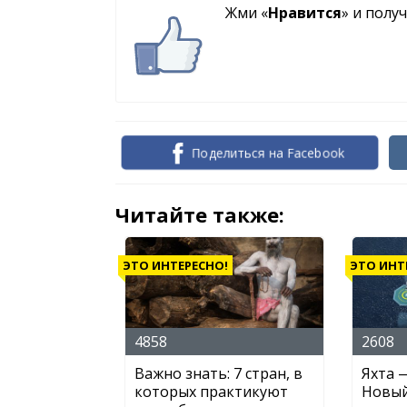
Жми «
Нравится
» и полу
Поделиться на Facebook
Читайте также:
ЭТО ИНТЕРЕСНО!
ЭТО ИНТ
4858
2608
​Важно знать: 7 стран, в
Яхта 
которых практикуют
Новый