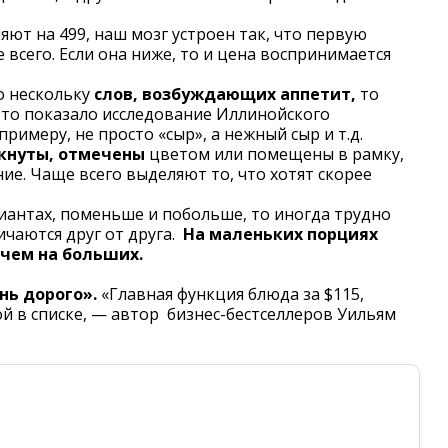
яют на 499, наш мозг устроен так, что первую
всего. Если она ниже, то и цена воспринимается
о нескольку
слов, возбуждающих аппетит,
то
Это показало исследование Иллинойского
римеру, не просто «сыр», а нежный сыр и т.д.
кнуты, отмечены
цветом или помещены в рамку,
ие. Чаще всего выделяют то, что хотят скорее
риантах, поменьше и побольше, то иногда трудно
ичаются друг от друга.
На маленьких порциях
чем на больших.
нь дорого».
«Главная функция блюда за $115,
й в списке, — автор бизнес-бестселлеров Уильям